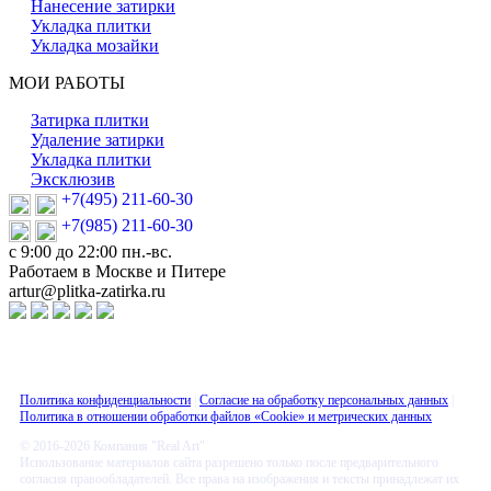
Нанесение затирки
Укладка плитки
Укладка мозайки
МОИ РАБОТЫ
Затирка плитки
Удаление затирки
Укладка плитки
Эксклюзив
+7(495) 211-60-30
+7(985) 211-60-30
с 9:00 до 22:00 пн.-вс.
Работаем в Москве и Питере
artur@plitka-zatirka.ru
Политика конфиденциальности
|
Согласие на обработку персональных данных
|
Политика в отношении обработки файлов «Cookie» и метрических данных
© 2016-2026 Компания "Real Art"
Использование материалов сайта разрешено только после предварительного
согласия правообладателей. Все права на изображения и тексты принадлежат их