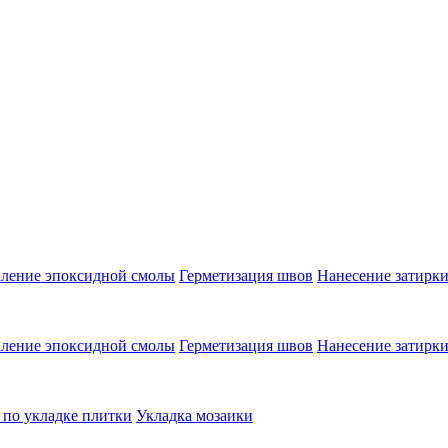
аление эпоксидной смолы
Герметизация швов
Нанесение затирк
аление эпоксидной смолы
Герметизация швов
Нанесение затирк
 по укладке плитки
Укладка мозаики