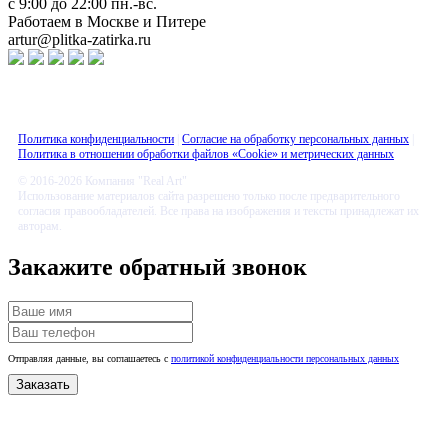
с 9:00 до 22:00 пн.-вс.
Работаем в Москве и Питере
artur@plitka-zatirka.ru
Политика конфиденциальности
|
Согласие на обработку персональных данных
|
Политика в отношении обработки файлов «Cookie» и метрических данных
© 2016-2026 Компания "Real Art"
Использование материалов сайта разрешено только после предварительного
согласия правообладателей. Все права на изображения и тексты принадлежат их
авторам.
Закажите обратный звонок
Отправляя данные, вы соглашаетесь с
политикой конфиденциальности персональных данных
Заказать