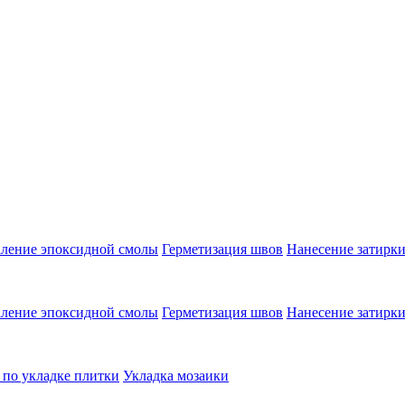
аление эпоксидной смолы
Герметизация швов
Нанесение затирк
аление эпоксидной смолы
Герметизация швов
Нанесение затирк
 по укладке плитки
Укладка мозаики