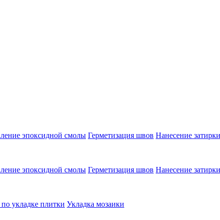
аление эпоксидной смолы
Герметизация швов
Нанесение затирк
аление эпоксидной смолы
Герметизация швов
Нанесение затирк
 по укладке плитки
Укладка мозаики