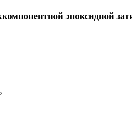
хкомпонентной эпоксидной зат
о