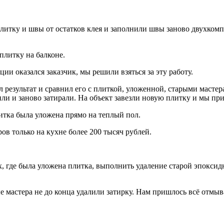
тку и швы от остатков клея и заполнили швы заново двухкомпон
плитку на балконе.
ии оказался заказчик, мы решили взяться за эту работу.
л результат и сравнил его с плиткой, уложенной, старыми масте
тили и заново затирали. На объект завезли новую плитку и мы пр
литка была уложена прямо на теплый пол.
ов только на кухне более 200 тысяч рублей.
, где была уложена плитка, выполнить удаление старой эпоксид
е мастера не до конца удалили затирку. Нам пришлось всё отмыва