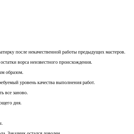
 затирку после некачественной работы предыдущих мастеров.
 остатки ворса неизвестного происхождения.
ым образом.
требуемый уровень качества выполнения работ.
ь все заново.
ющего дня.
ы.
а. Заказчик остался доволен.