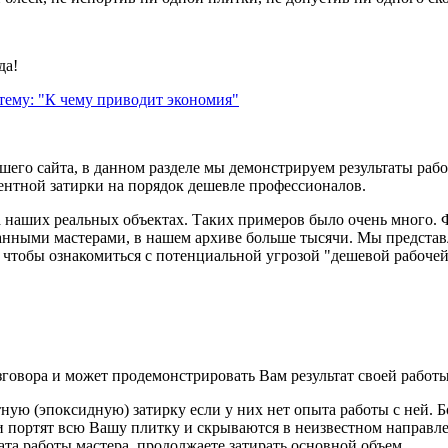
да!
тему: "К чему приводит экономия"
шего сайта, в данном разделе мы демонстрируем результаты ра
нтной затирки на порядок дешевле профессионалов.
а наших реальных объектах. Таких примеров было очень много.
анными мастерами, в нашем архиве больше тысячи. Мы представ
 чтобы ознакомиться с потенциальной угрозой "дешевой рабочей
говора и может продемонстрировать Вам результат своей работы
ную (эпоксидную) затирку если у них нет опыта работы с ней. 
ни портят всю Вашу плитку и скрываются в неизвестном направле
ата работы мастера, продолжаете затирать основной объем.