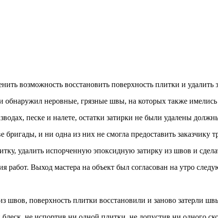
ценить возможность восстановить поверхность плитки и удалить
 и обнаружил неровные, грязные швы, на которых также имелись
зводах, песке и налете, остатки затирки не были удалены должн
ве бригады, и ни одна из них не смогла предоставить заказчику 
тку, удалить испорченную эпоксидную затирку из швов и сделат
 работ. Выход мастера на объект был согласован на утро следу
из швов, поверхность плитки восстановили и заново затерли шв
леск, не испортив ни одной плитки, не допустив ни одного скол