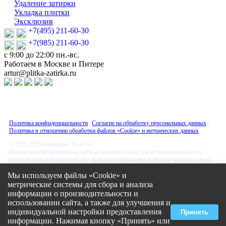
Удаление затирки
Укладка плитки
Эксклюзив
+7(495) 211-60-30
+7(985) 211-60-30
с 9:00 до 22:00 пн.-вс.
Работаем в Москве и Питере
artur@plitka-zatirka.ru
Политика конфиденциальности
|
Согласие на обработку персональных данных
|
Политика в отношении обработки файлов «Cookie» и метрических данных
© 2016-2026 Компания "Real Art"
Использование материалов сайта разрешено только после предварительного
согласия правообладателей. Все права на изображения и тексты принадлежат их
авторам.
Мы используем файлы «Cookie» и
метрические системы для сбора и анализа
Закажите обратный звонок
информации о производительности и
использовании сайта, а также для улучшения и
индивидуальной настройки предоставления
Принять
информации. Нажимая кнопку «Принять» или