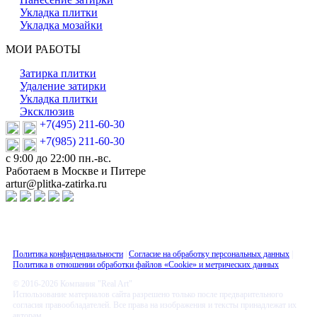
Укладка плитки
Укладка мозайки
МОИ РАБОТЫ
Затирка плитки
Удаление затирки
Укладка плитки
Эксклюзив
+7(495) 211-60-30
+7(985) 211-60-30
с 9:00 до 22:00 пн.-вс.
Работаем в Москве и Питере
artur@plitka-zatirka.ru
Политика конфиденциальности
|
Согласие на обработку персональных данных
|
Политика в отношении обработки файлов «Cookie» и метрических данных
© 2016-2026 Компания "Real Art"
Использование материалов сайта разрешено только после предварительного
согласия правообладателей. Все права на изображения и тексты принадлежат их
авторам.