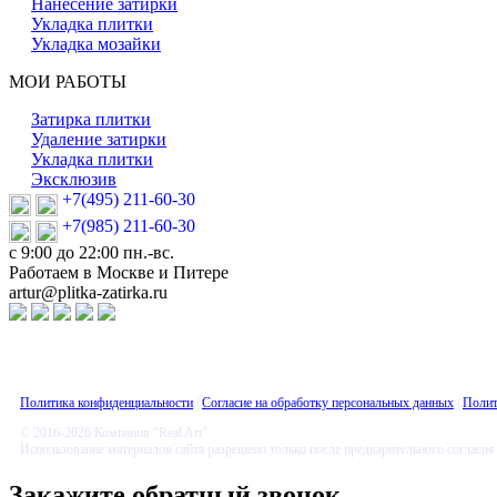
Нанесение затирки
Укладка плитки
Укладка мозайки
МОИ РАБОТЫ
Затирка плитки
Удаление затирки
Укладка плитки
Эксклюзив
+7(495) 211-60-30
+7(985) 211-60-30
с 9:00 до 22:00 пн.-вс.
Работаем в Москве и Питере
artur@plitka-zatirka.ru
Политика конфиденциальности
|
Согласие на обработку персональных данных
|
Полит
© 2016-2026 Компания "Real Art"
Использование материалов сайта разрешено только после предварительного согласия 
Закажите обратный звонок