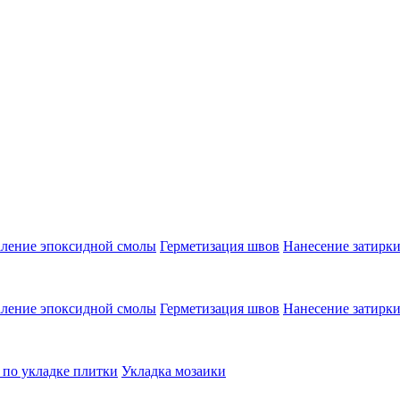
аление эпоксидной смолы
Герметизация швов
Нанесение затирк
аление эпоксидной смолы
Герметизация швов
Нанесение затирк
 по укладке плитки
Укладка мозаики