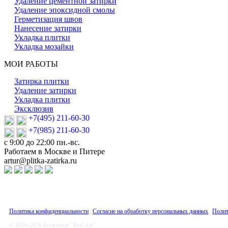
Удаление цементной затирки
Удаление эпоксидной смолы
Герметизация швов
Нанесение затирки
Укладка плитки
Укладка мозайки
МОИ РАБОТЫ
Затирка плитки
Удаление затирки
Укладка плитки
Эксклюзив
+7(495) 211-60-30
+7(985) 211-60-30
с 9:00 до 22:00 пн.-вс.
Работаем в Москве и Питере
artur@plitka-zatirka.ru
Политика конфиденциальности
|
Согласие на обработку персональных данных
|
Полит
© 2016-2026 Компания "Real Art"