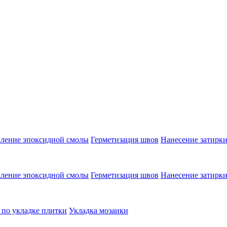
аление эпоксидной смолы
Герметизация швов
Нанесение затирк
аление эпоксидной смолы
Герметизация швов
Нанесение затирк
 по укладке плитки
Укладка мозаики